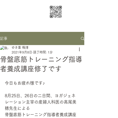
ichige yoga
santosha0116@gmail.com
記事
ゆき重 梅澤
2021年9月8日
読了時間: 1分
骨盤底筋トレーニング指導
者養成講座修了です
今日もお疲れ様です♪
8月25日、26日の二日間、ヨガジェネ
レーション主宰の産婦人科医の高尾美
穂先生による
骨盤底筋トレーニング指導者養成講座