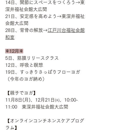
14日、関節にスペースをつくろう→東
深井福祉会館大広間
21日、安定感を高めよう→東深井福祉
会館大広間
28日、背骨の解放→
江戸川台福祉会館
和室
⚘12月⚘
5日、筋膜リリースクラス
12日、呼吸と瞑想
19日、すっきりさっぱりフローヨガ
（今年のヨガ納め）
【親子でヨガ】
11月8日(月)、12月21日㈫、10:00-
11:00　東深井福祉会館大広間
【オンラインコンチネンスケアプログ
ラム】