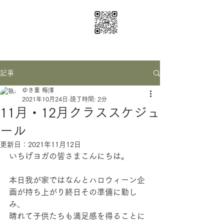
ichige yoga
santosha0116@gmail.com
記事
ゆき重 梅澤
2021年10月24日
読了時間: 2分
11月・12月クラススケジュ
ール
更新日：
2021年11月12日
いちげヨガの皆さまこんにちは。
本日我が家ではなんとハロウィーン企
画が持ち上がり終日その準備に勤し
み、
晴れて子供たちも満足感を得ることに