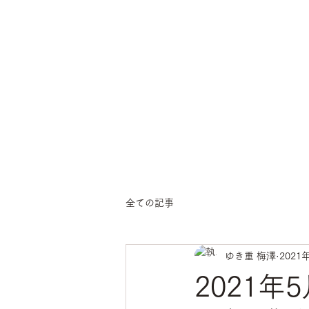
ichige
yoga
全ての記事
ゆき重 梅澤
2021
2021