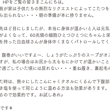
皆さま、HPをご覧の皆さまこんにちは。
我が家は子供たちの熱烈なリクエストによってこたつを
ら出られない・・・朝の準備が本に捗りません。
先ほど目にしましたが、本当に身体が温かいと人は元気
がよくなって、60兆個の細胞ひとつひとつにちゃんと
を持った白血球さんが身体中くまなくパトロールしてく
、腹巻がいいですよ～、しょうがたっぷりのスープがオ
すが、私の場合はお尻から太ももにかけてが温かいこと
で過ごしていた頃には戻れない・・・重ね履き、裏起毛
た時は、熱々にしたこんにゃくタオルにくるんで下腹部
き塩を使って同じように温める方法も効果があります。
るので効果的です。お試しあれ♪
ルです⚘