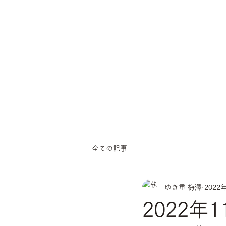
ichige
yoga
全ての記事
ゆき重 梅澤
2022
2022