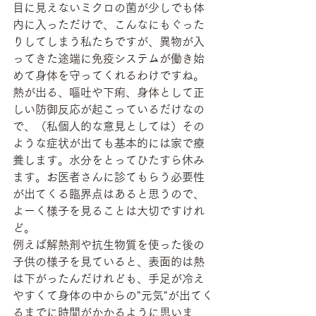
目に見えないミクロの菌が少しでも体
内に入っただけで、こんなにもぐった
りしてしまう私たちですが、異物が入
ってきた途端に免疫システムが働き始
めて身体を守ってくれるわけですね。
熱が出る、嘔吐や下痢、身体として正
しい防御反応が起こっているだけなの
で、（私個人的な意見としては）その
ような症状が出ても基本的には家で療
養します。水分をとってひたすら休み
ます。お医者さんに診てもらう必要性
が出てくる臨界点はあると思うので、
よーく様子を見ることは大切ですけれ
ど。
例えば解熱剤や抗生物質を使った後の
子供の様子を見ていると、表面的は熱
は下がったんだけれども、手足が冷え
やすくて身体の中からの"元気"が出てく
るまでに時間がかかるように思いま