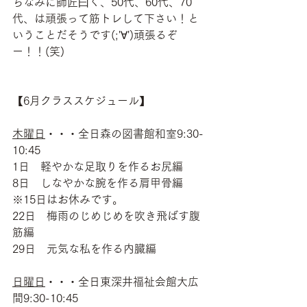
ちなみに師匠曰く、50代、60代、70
代、は頑張って筋トレして下さい！と
いうことだそうです(;'∀')頑張るぞ
ー！！(笑)
【6月クラススケジュール】
木曜日
・・・全日森の図書館和室9:30-
10:45
1日　軽やかな足取りを作るお尻編
8日　しなやかな腕を作る肩甲骨編
※15日はお休みです。
22日　梅雨のじめじめを吹き飛ばす腹
筋編
29日　元気な私を作る内臓編
日曜日
・・・全日東深井福祉会館大広
間9:30-10:45