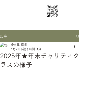
ichige yoga
santosha0116@gmail.com
記事
ゆき重 梅澤
1月21日
読了時間: 1分
2025年★年末チャリティク
ラスの様子