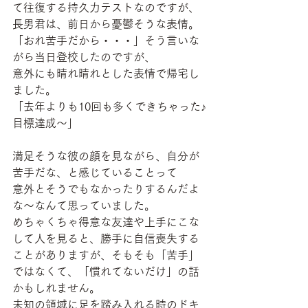
て往復する持久力テストなのですが、
長男君は、前日から憂鬱そうな表情。
「おれ苦手だから・・・」そう言いな
がら当日登校したのですが、
意外にも晴れ晴れとした表情で帰宅し
ました。
「去年よりも10回も多くできちゃった♪
目標達成～」
満足そうな彼の顔を見ながら、自分が
苦手だな、と感じていることって
意外とそうでもなかったりするんだよ
な～なんて思っていました。
めちゃくちゃ得意な友達や上手にこな
して人を見ると、勝手に自信喪失する
ことがありますが、そもそも「苦手」
ではなくて、「慣れてないだけ」の話
かもしれません。
未知の領域に足を踏み入れる時のドキ