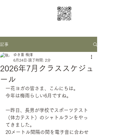
ichige yoga
santosha0116@gmail.com
記事
ゆき重 梅澤
6月24日
読了時間: 2分
2026年7月クラススケジュ
ール
一花ヨガの皆さま、こんにちは。
今年は梅雨らしい6月ですね。
一昨日、長男が学校でスポーツテスト
（体力テスト）のシャトルランをやっ
てきました。
20メートル間隔の間を電子音に合わせ