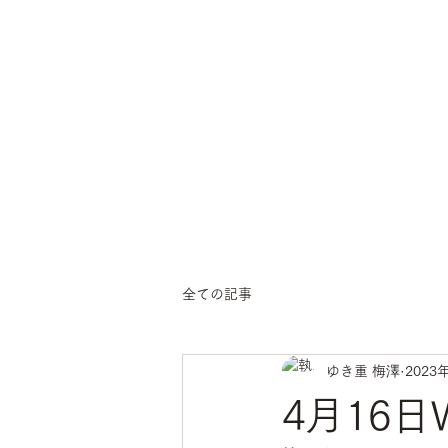
ichige
yoga
全ての記事
ゆき重 梅澤
2023
4月16