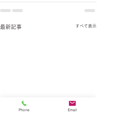
すべて表示
最新記事
Phone
Email
6/11㈭のクラ