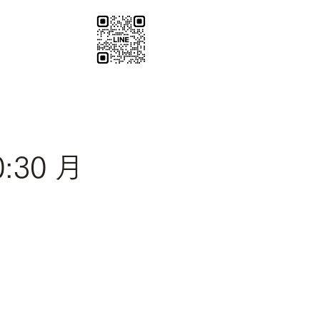
santosha0116@gmail.com
:30 月